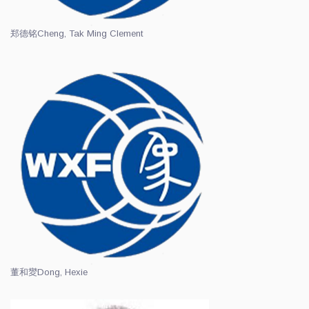
郑德铭
Cheng, Tak Ming Clement
董和夑
Dong, Hexie