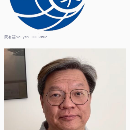
阮有福
Nguyen, Huu Phuc