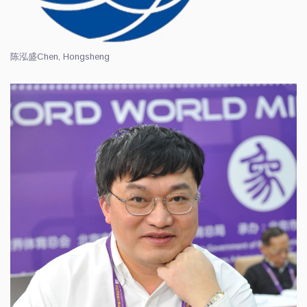
陈泓盛
Chen, Hongsheng