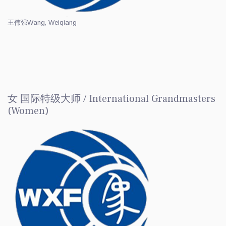
王伟强
Wang, Weiqiang
女 国际特级大师 / International Grandmasters
(Women)