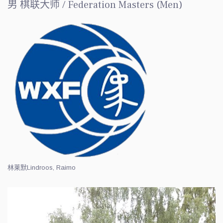
男 棋联大师 / Federation Masters (Men)
林莱默
Lindroos, Raimo