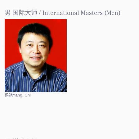
男 国际大师 / International Masters (Men)
杨驰
Yang, Chi