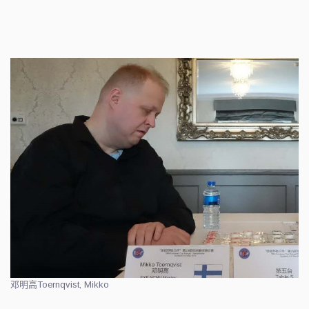
邓明高
Toernqvist, Mikko