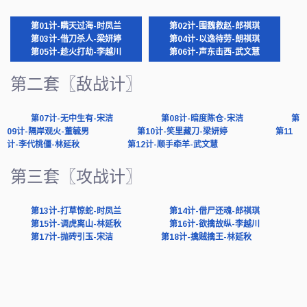
第01计-瞒天过海-时凤兰
第02计-围魏救赵-郎祺琪
第03计-借刀杀人-梁妍婷
第04计-以逸待劳-朗祺琪
第05计-趁火打劫-李越川
第06计-声东击西-武文慧
第二套〖敌战计〗
第07计-无中生有-宋洁
第08计-暗度陈仓-宋洁
第
09计-隔岸观火-董毓男
第10计-笑里藏刀-梁妍婷
第11
计-李代桃僵-林延秋
第12计-顺手牵羊-武文慧
第三套〖攻战计〗
第13计-打草惊蛇-时凤兰
第14计-借尸还魂-郎祺琪
第15计-调虎离山-林延秋
第16计-欲擒故纵-李越川
第17计-抛砖引玉-宋洁
第18计-擒贼擒王-林延秋