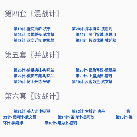
第四套〖混战计〗
第19计-釜底抽薪-杭宁
第20计-浑水摸鱼-沈思凡
第21计-金蝉脱壳-武文慧
第22计-关门捉贼-李越川
第23计-远交近攻-时凤兰
第24计-假道伐虢-林延秋
第五套〖并战计〗
第25计-偷梁换柱-时凤兰
第26计-指桑骂槐-董毓男
第27计-假痴不癫-时凤兰
第28计-上屋抽梯-唐丹
第29计-树上开花-宋洁
第30计-反客为主-武文慧
第六套〖败战计〗
第31计-美人计-林延秋
第32计-空城计-唐丹
第
33计-反间计-武文慧
第34计-苦肉计-吴可欣
第35计-连
环计-梁妍婷
第36计-走为上-唐丹