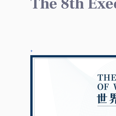
The 8th Exe
+