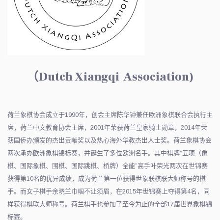
（
Dutch Xiangqi Association
)
荷兰象棋协会成立于1990年，创会主席陈华钟兼任欧洲象棋联合会执行主
席，荷兰中文教育协会主席，2001年荣获荷兰皇家骑士勋章，2014年荣
获国侨办颁发的杰出贡献奖以及热心海外华教杰出人士奖。荷兰象棋协会
两次承办欧洲象棋锦标赛，并诞生了多位欧洲名手。其中棋牌“五项（象
棋、国际象棋、围棋、国际跳棋、桥牌）全能”高手叶荣光两次在世锦赛
获得第10名的优异成绩，成为荷兰第一位获得世象联棋联大师称号的棋
手。而女子棋手余晓兰巾帼不让须眉，在2015年世锦赛上夺得第4名，同
样获得棋联大师称号。荷兰棋手也参加了至今为止的全部17届世界象棋锦
标赛。