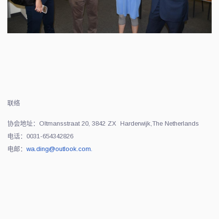
联络
协会地址：Oltmansstraat 20, 3842 ZX Harderwijk,The Netherlands
电话：0031-654342826
电邮：
wa.ding@outlook.com
.