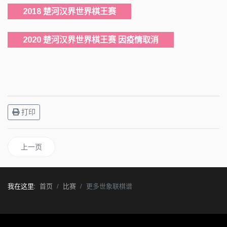
2018 楚河汉界世界棋王赛
2020 楚河汉界世界棋王赛 因疫情取消
打印
上一篇文章: 历届世象联比赛棋谱
上一页
我在这里:
首页
比赛
更多世象联棋谱