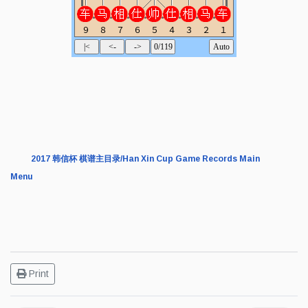
2017 韩信杯 棋谱主目录/Han Xin Cup Game Records Main
Menu
Print