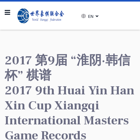
EN
2017 第9届 “淮阴·韩信
杯” 棋谱
2017 9th Huai Yin Han
Xin Cup Xiangqi
International Masters
Game Records