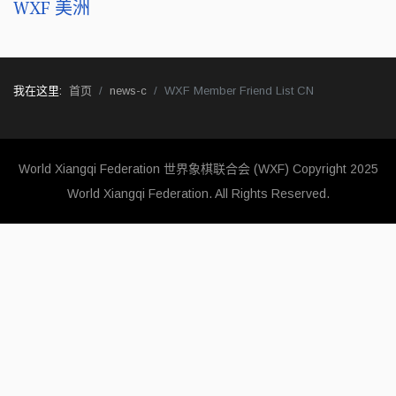
WXF 美洲
我在这里:
首页
news-c
WXF Member Friend List CN
World Xiangqi Federation 世界象棋联合会 (WXF)
Copyright 2025
World Xiangqi Federation. All Rights Reserved.