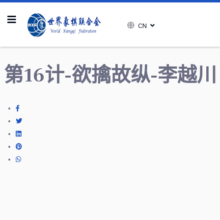
CN
第16计-欲擒故纵-李越川